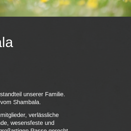
la
n
tandteil unserer Familie.
ht vom Shambala.
itglieder, verlässliche
unde, wesensfeste und
 großartigen Rasse gerecht